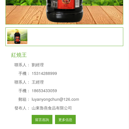
紅燒王
聯系人：
劉經理
手機：
15314288999
聯系人：
王經理
手機：
18653433059
郵箱：
luyanyongchun@126.com
發布人：
山東魯燕食品有限公司
留言咨詢
更多信息