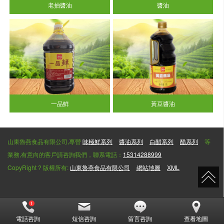
老抽醬油
醬油
一品鮮
黃豆醬油
山東魯燕食品有限公司,專營
味極鮮系列
醬油系列
白醋系列
醋系列
等
業務,有意向的客戶請咨詢我們，聯系電話：
15314288999
CopyRight ? 版權所有:
山東魯燕食品有限公司
網站地圖
XML
電話咨詢
短信咨詢
留言咨詢
查看地圖
天堂社区