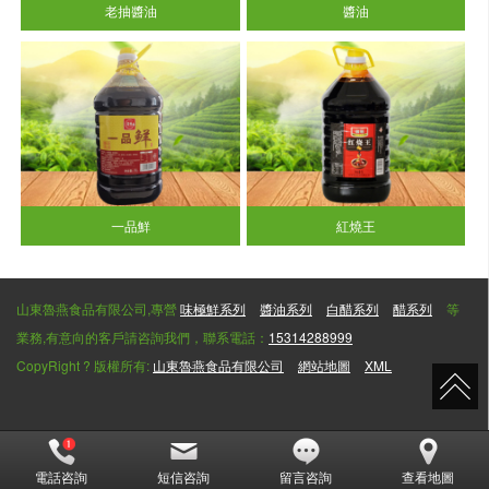
老抽醬油
醬油
一品鮮
紅燒王
山東魯燕食品有限公司,專營
味極鮮系列
醬油系列
白醋系列
醋系列
等
業務,有意向的客戶請咨詢我們，聯系電話：
15314288999
CopyRight ? 版權所有:
山東魯燕食品有限公司
網站地圖
XML
電話咨詢
短信咨詢
留言咨詢
查看地圖
天堂社区