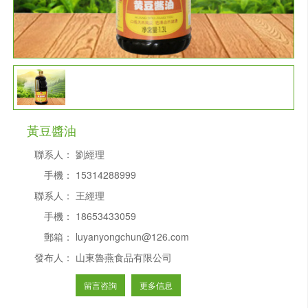
黃豆醬油
聯系人：
劉經理
手機：
15314288999
聯系人：
王經理
手機：
18653433059
郵箱：
luyanyongchun@126.com
發布人：
山東魯燕食品有限公司
留言咨詢
更多信息